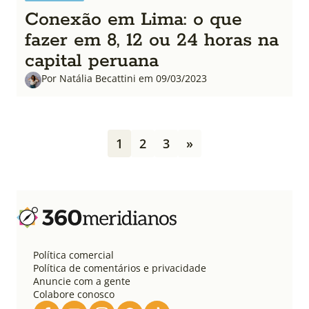
Conexão em Lima: o que
fazer em 8, 12 ou 24 horas na
capital peruana
Por Natália Becattini em 09/03/2023
P
1
2
3
»
a
g
i
n
a
ç
ã
o
Política comercial
d
Política de comentários e privacidade
e
Anuncie com a gente
Colabore conosco
p