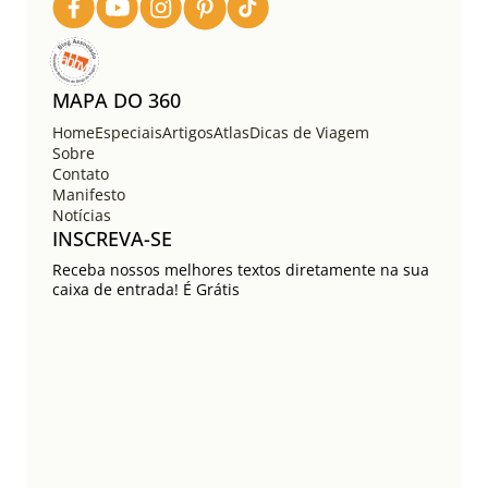
o
s
t
s
MAPA DO 360
Home
Especiais
Artigos
Atlas
Dicas de Viagem
Sobre
Contato
Manifesto
Notícias
INSCREVA-SE
Receba nossos melhores textos diretamente na sua
caixa de entrada! É Grátis