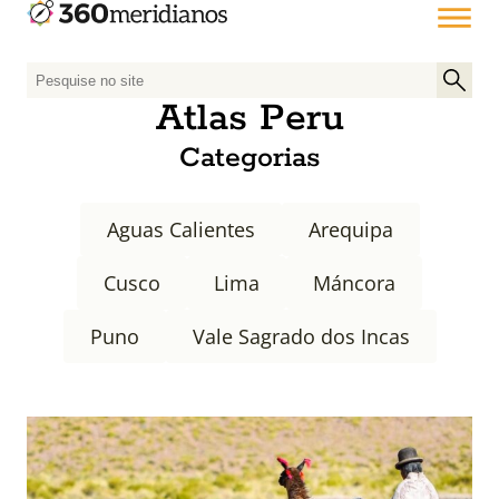
P
e
Atlas Peru
s
Categorias
q
u
i
Aguas Calientes
Arequipa
s
a
Cusco
Lima
Máncora
r
p
Puno
Vale Sagrado dos Incas
o
r
: