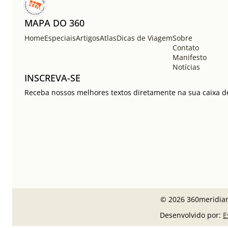
MAPA DO 360
Home
Especiais
Artigos
Atlas
Dicas de Viagem
Sobre
Contato
Manifesto
Notícias
INSCREVA-SE
Receba nossos melhores textos diretamente na sua caixa de
© 2026 360meridian
Desenvolvido por:
E