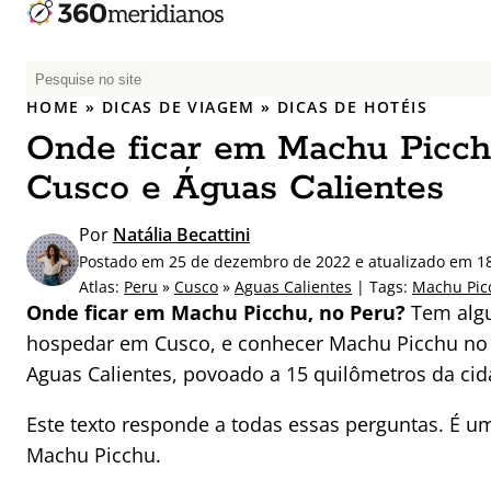
P
e
HOME
»
DICAS DE VIAGEM
»
DICAS DE HOTÉIS
s
Onde ficar em Machu Picch
q
u
Cusco e Águas Calientes
i
s
Por
Natália Becattini
a
Postado em 25 de dezembro de 2022 e atualizado em 18
r
Atlas:
Peru
»
Cusco
»
Aguas Calientes
| Tags:
Machu Pic
p
Onde ficar em Machu Picchu, no Peru?
Tem algu
o
hospedar em Cusco, e conhecer Machu Picchu no b
r
Aguas Calientes, povoado a 15 quilômetros da cid
:
Este texto responde a todas essas perguntas. É 
Machu Picchu.