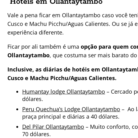
Hotéis em Ollantaytambo
Vale a pena ficar em Ollantaytambo caso você tenh
Cusco e Machu Picchu/Aguas Calientes. Ou se já
experiência diferente.
Ficar por ali também é uma
opção para quem com
Ollantaytambo
, que costuma ser mais barato do
Inclusive, as diárias de hotéis em Ollantayt
Cusco e Machu Picchu/Aguas Calientes.
Humantay lodge Ollantaytambo
– Cercado pe
dólares.
Peru Quechua’s Lodge Ollantaytambo
– Ao l
praça principal e diárias a 40 dólares.
Del Pilar Ollantaytambo
– Muito conforto, com
70 dólares.