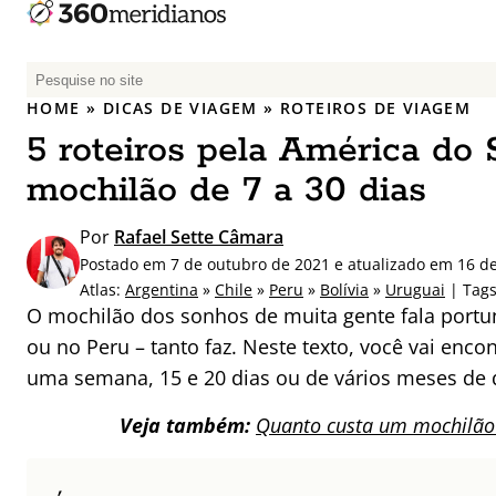
P
e
HOME
»
DICAS DE VIAGEM
»
ROTEIROS DE VIAGEM
s
5 roteiros pela América do 
q
u
mochilão de 7 a 30 dias
i
s
Por
Rafael Sette Câmara
a
Postado em 7 de outubro de 2021 e atualizado em 16 de
r
Atlas:
Argentina
»
Chile
»
Peru
»
Bolívia
»
Uruguai
| Tag
p
O mochilão dos sonhos de muita gente fala portun
o
ou no Peru – tanto faz. Neste texto, você vai enco
r
uma semana, 15 e 20 dias ou de vários meses de 
:
Veja também:
Quanto custa um mochilão 