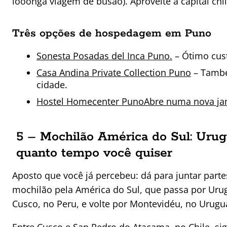
looonga viagem de busão). Aproveite a capital chil
Três opções de hospedagem em Puno
Sonesta Posadas del Inca Puno.
– Ótimo cust
Casa Andina Private Collection Puno
– També
cidade.
Hostel Homecenter PunoAbre numa nova ja
5 – Mochilão América do Sul: Urugu
quanto tempo você quiser
Aposto que você já percebeu: dá para juntar part
mochilão pela América do Sul, que passa por Urugua
Cusco, no Peru, e volte por Montevidéu, no Uruguai