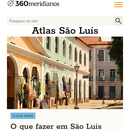
P
e
Atlas São Luís
s
q
u
i
s
a
r
p
o
r
:
O QUE FAZER
O que fazer em São Luís