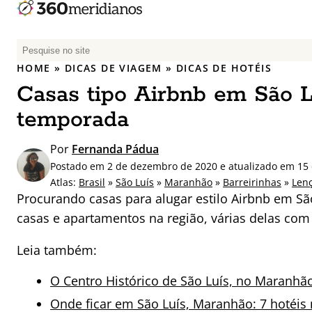
P
e
HOME
»
DICAS DE VIAGEM
»
DICAS DE HOTÉIS
s
Casas tipo Airbnb em São L
q
u
temporada
i
s
Por
Fernanda Pádua
a
Postado em 2 de dezembro de 2020 e atualizado em 15
r
Atlas:
Brasil
»
São Luís
»
Maranhão
»
Barreirinhas
»
Len
p
Procurando casas para alugar estilo Airbnb em Sã
o
casas e apartamentos na região, várias delas com 
r
:
Leia também:
O Centro Histórico de São Luís, no Maranhã
Onde ficar em São Luís, Maranhão: 7 hotéis