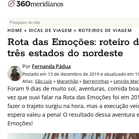
P
e
HOME
»
DICAS DE VIAGEM
»
ROTEIROS DE VIAGEM
s
Rota das Emoções: roteiro d
q
u
três estados do nordeste
i
s
Por
Fernanda Pádua
a
Postado em 13 de dezembro de 2019 e atualizado em 19
r
Atlas:
São Luís
»
Maranhão
»
Barreirinhas
»
Lençóis Ma
p
Foram 9 dias de muito sol, aventuras, comida boa, 
o
vez que ouvi falar na Rota das Emoções foi em 20
r
fazer o trajeto surgiu na hora, mas a execução ve
:
espera valeu a pena! O resultado dessa aventura 
Emoções!