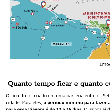
Emoç
Quanto tempo ficar e quanto cu
O circuito foi criado em uma parceria entre os Se
cidade. Para eles,
o período mínimo para fazer a
para essa viagem é de 12 a 15 dias
. O valor vai