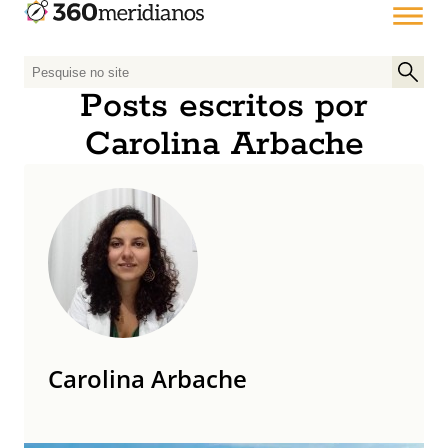
P
e
Posts escritos por
s
Carolina Arbache
q
u
i
s
a
r
p
o
r
:
Carolina Arbache