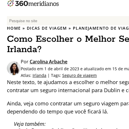
P
e
HOME
»
DICAS DE VIAGEM
»
PLANEJAMENTO DE VIA
s
Como Escolher o Melhor S
q
u
Irlanda?
i
s
Por
Carolina Arbache
a
Postado em 1 de abril de 2023 e atualizado em 15 de m
r
Atlas:
Irlanda
| Tags:
Seguro de viagem
p
Neste texto, te ajudamos a escolher o melhor seg
o
contratar um seguro internacional para Dublin e 
r
:
Ainda, veja como contratar um seguro viagem para
dependendo do tempo que você ficará lá.
Veja também: