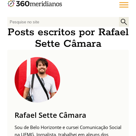
P
e
Posts escritos por Rafael
s
Sette Câmara
q
u
i
s
a
r
p
o
r
:
Rafael Sette Câmara
Sou de Belo Horizonte e cursei Comunicação Social
na UFMG. Jornalista, trabalhei em alguns dos