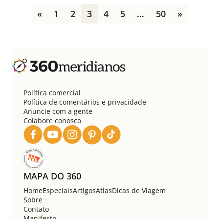
P
«
1
2
3
4
5
…
50
»
a
g
i
n
a
ç
ã
o
Política comercial
d
Política de comentários e privacidade
e
Anuncie com a gente
Colabore conosco
p
o
s
t
s
MAPA DO 360
Home
Especiais
Artigos
Atlas
Dicas de Viagem
Sobre
Contato
Manifesto