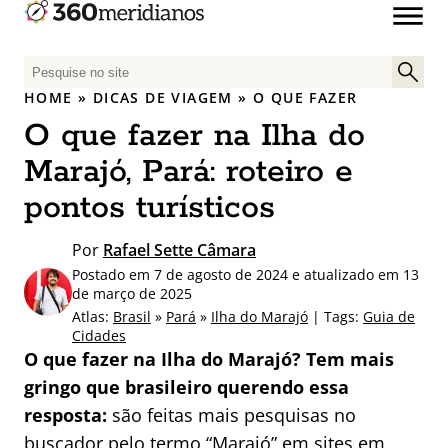
P
e
HOME
»
DICAS DE VIAGEM
»
O QUE FAZER
s
O que fazer na Ilha do
q
u
Marajó, Pará: roteiro e
i
pontos turísticos
s
a
Por
Rafael Sette Câmara
r
Postado em 7 de agosto de 2024 e atualizado em 13
p
de março de 2025
o
Atlas:
Brasil
»
Pará
»
Ilha do Marajó
| Tags:
Guia de
r
Cidades
:
O que fazer na Ilha do Marajó? Tem mais
gringo que brasileiro querendo essa
resposta:
são feitas mais pesquisas no
buscador pelo termo “Marajó” em sites em