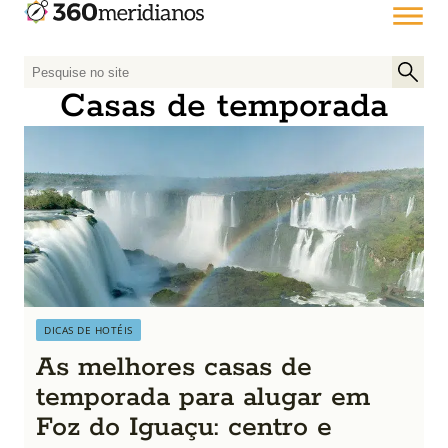
P
e
Casas de temporada
s
q
u
i
s
a
r
p
o
r
DICAS DE HOTÉIS
:
As melhores casas de
temporada para alugar em
Foz do Iguaçu: centro e