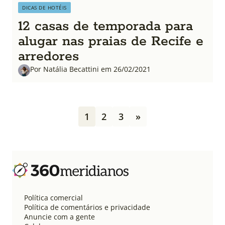
DICAS DE HOTÉIS
12 casas de temporada para
alugar nas praias de Recife e
arredores
Por Natália Becattini em 26/02/2021
P
1
2
3
»
a
g
i
n
a
ç
ã
o
Política comercial
d
Política de comentários e privacidade
e
Anuncie com a gente