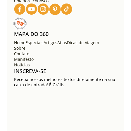
Colabore conosco
p
o
s
t
s
MAPA DO 360
Home
Especiais
Artigos
Atlas
Dicas de Viagem
Sobre
Contato
Manifesto
Notícias
INSCREVA-SE
Receba nossos melhores textos diretamente na sua
caixa de entrada! É Grátis