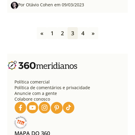
Por Otávio Cohen em 09/03/2023
P
«
1
2
3
4
»
a
g
i
n
a
ç
ã
o
Política comercial
d
Política de comentários e privacidade
e
Anuncie com a gente
Colabore conosco
p
o
s
t
s
MAPA DO 360