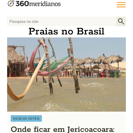
P
e
Praias no Brasil
s
q
u
i
s
a
r
p
o
r
:
DICAS DE HOTÉIS
Onde ficar em Jericoacoara: