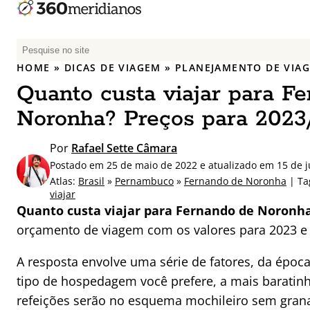
P
e
HOME
»
DICAS DE VIAGEM
»
PLANEJAMENTO DE VIA
s
Quanto custa viajar para F
q
u
Noronha? Preços para 2023
i
s
Por
Rafael Sette Câmara
a
Postado em 25 de maio de 2022 e atualizado em 15 de 
r
Atlas:
Brasil
»
Pernambuco
»
Fernando de Noronha
| Ta
p
viajar
Quanto custa viajar para Fernando de Noronh
o
r
orçamento de viagem com os valores para 2023 e
:
A resposta envolve uma série de fatores, da época
tipo de hospedagem você prefere, a mais baratin
refeições serão no esquema mochileiro sem grana