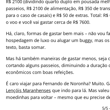
R$ 2100 (dividindo quarto duplo em pousada melho
passeios, R$ 2100 de alimentação, R$ 350 de transpo
para o caso de casais) e R$ 50 de extras. Total: 
o voo e você vai gastar cerca de R$ 7600.
Há, claro, formas de gastar bem mais – não vou f
hospedagem de luxo ou alugar um buggy, mas os v
texto, basta somar.
Mas há também maneiras de gastar menos, seja o
cortando alguns passeios, diminuindo a duraçã
econômicos com boas refeições.
É caro viajar para Fernando de Noronha? Muito. G
Lençóis Maranhenses
que indo para lá. Mas valeu
moedinhas para voltar – mesmo que eu precise de
5/5 