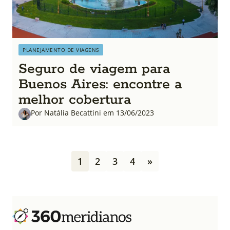
PLANEJAMENTO DE VIAGENS
Seguro de viagem para
Buenos Aires: encontre a
melhor cobertura
Por Natália Becattini em 13/06/2023
P
1
2
3
4
»
a
g
i
n
a
ç