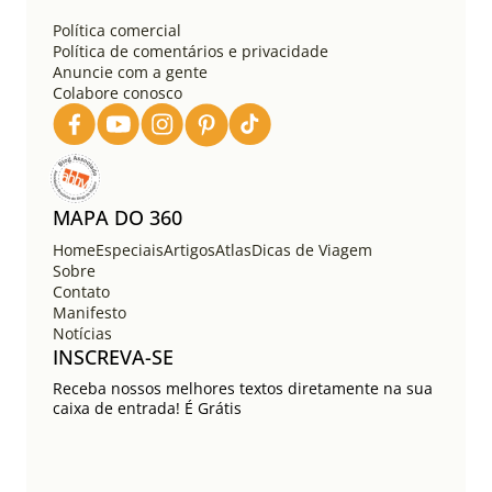
ã
o
Política comercial
d
Política de comentários e privacidade
e
Anuncie com a gente
Colabore conosco
p
o
s
t
s
MAPA DO 360
Home
Especiais
Artigos
Atlas
Dicas de Viagem
Sobre
Contato
Manifesto
Notícias
INSCREVA-SE
Receba nossos melhores textos diretamente na sua
caixa de entrada! É Grátis