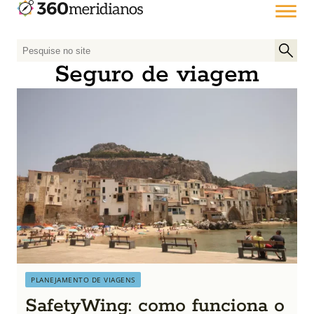
P
e
Seguro de viagem
s
q
u
i
s
a
r
p
o
r
:
PLANEJAMENTO DE VIAGENS
SafetyWing: como funciona o