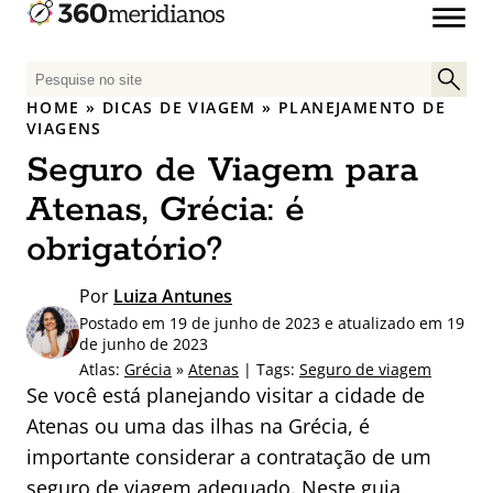
P
e
HOME
»
DICAS DE VIAGEM
»
PLANEJAMENTO DE
s
VIAGENS
q
Seguro de Viagem para
u
Atenas, Grécia: é
i
s
obrigatório?
a
r
Por
Luiza Antunes
p
Postado em 19 de junho de 2023 e atualizado em 19
o
de junho de 2023
r
Atlas:
Grécia
»
Atenas
| Tags:
Seguro de viagem
:
Se você está planejando visitar a cidade de
Atenas ou uma das ilhas na Grécia, é
importante considerar a contratação de um
seguro de viagem adequado. Neste guia,