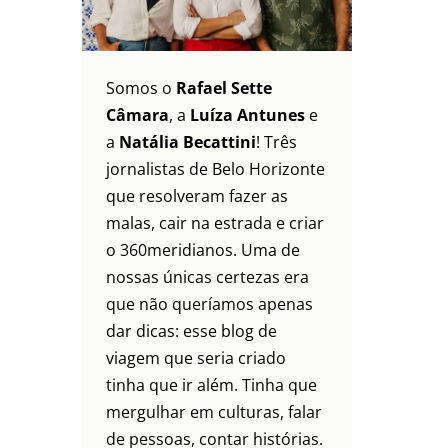
Somos o
Rafael Sette
Câmara
, a
Luíza Antunes
e
a
Natália Becattini
! Três
jornalistas de Belo Horizonte
que resolveram fazer as
malas, cair na estrada e criar
o 360meridianos. Uma de
nossas únicas certezas era
que não queríamos apenas
dar dicas: esse blog de
viagem que seria criado
tinha que ir além. Tinha que
mergulhar em culturas, falar
de pessoas, contar histórias.