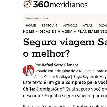
P
e
HOME
ESPECIAIS
ARTIGOS
ATLAS
DICA
s
HOME
»
DICAS DE VIAGEM
»
PLANEJAMENTO
q
Seguro viagem San
u
i
o melhor?
s
a
r
Por
Rafael Sette Câmara
p
Postado em 7 de julho de 2023 e atualizado 
o
Atlas:
Chile
»
Santiago
| Tags:
Seguro de via
r
Este texto é um
guia completo para voc
:
Chile
: é obrigatório? Qual seguro você p
desconto? E qual o seguro viagem para q
Santiago é encantadora. Combina cultura,