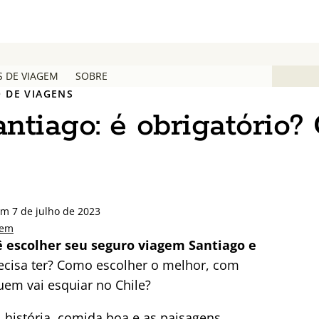
S DE VIAGEM
SOBRE
 DE VIAGENS
tiago: é obrigatório?
em 7 de julho de 2023
gem
ê escolher seu seguro viagem Santiago e
recisa ter? Como escolher o melhor, com
uem vai esquiar no Chile?
 história, comida boa e as paisagens