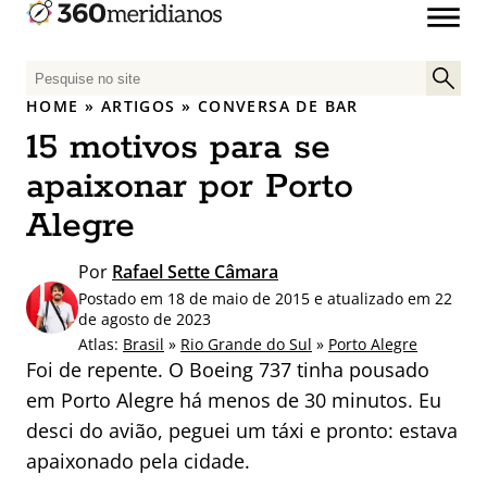
P
e
HOME
»
ARTIGOS
»
CONVERSA DE BAR
s
15 motivos para se
q
u
apaixonar por Porto
i
Alegre
s
a
Por
Rafael Sette Câmara
r
Postado em 18 de maio de 2015 e atualizado em 22
p
de agosto de 2023
o
Atlas:
Brasil
»
Rio Grande do Sul
»
Porto Alegre
r
Foi de repente. O Boeing 737 tinha pousado
:
em Porto Alegre há menos de 30 minutos. Eu
desci do avião, peguei um táxi e pronto: estava
apaixonado pela cidade.