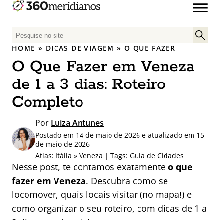
P
e
HOME
»
DICAS DE VIAGEM
»
O QUE FAZER
s
O Que Fazer em Veneza
q
u
de 1 a 3 dias: Roteiro
i
Completo
s
a
Por
Luiza Antunes
r
Postado em 14 de maio de 2026 e atualizado em 15
p
de maio de 2026
o
Atlas:
Itália
»
Veneza
| Tags:
Guia de Cidades
r
Nesse post, te contamos exatamente
o que
:
fazer em Veneza
. Descubra como se
locomover, quais locais visitar (no mapa!) e
como organizar o seu roteiro, com dicas de 1 a