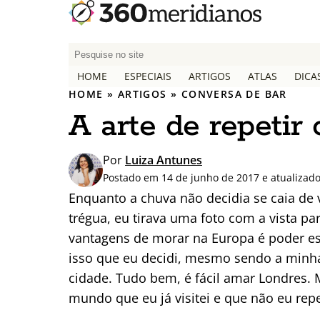
P
e
HOME
ESPECIAIS
ARTIGOS
ATLAS
DICA
s
HOME
»
ARTIGOS
»
CONVERSA DE BAR
q
A arte de repetir
u
i
s
Por
Luiza Antunes
a
Postado em 14 de junho de 2017 e atualizad
r
Enquanto a chuva não decidia se caia de
p
trégua, eu tirava uma foto com a vista p
o
vantagens de morar na Europa é poder esc
r
:
isso que eu decidi, mesmo sendo a minha 
cidade. Tudo bem, é fácil amar Londres.
mundo que eu já visitei e que não eu repe