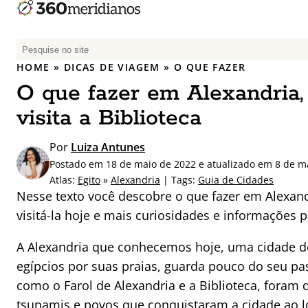
P
e
HOME
»
DICAS DE VIAGEM
»
O QUE FAZER
s
O que fazer em Alexandria, E
q
u
visita a Biblioteca
i
s
Por
Luiza Antunes
a
Postado em 18 de maio de 2022 e atualizado em 8 de m
r
Atlas:
Egito
»
Alexandria
| Tags:
Guia de Cidades
p
Nesse texto você descobre o que fazer em Alexandr
o
visitá-la hoje e mais curiosidades e informações p
r
:
A Alexandria que conhecemos hoje, uma cidade d
egípcios por suas praias, guarda pouco do seu p
como o Farol de Alexandria e a Biblioteca, foram 
tsunamis e povos que conquistaram a cidade ao l