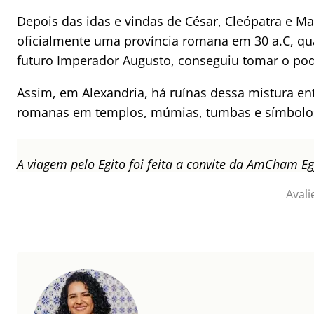
Depois das idas e vindas de César, Cleópatra e Mar
oficialmente uma província romana em 30 a.C, qu
futuro Imperador Augusto, conseguiu tomar o pod
Assim, em Alexandria, há ruínas dessa mistura ent
romanas em templos, múmias, tumbas e símbolo
A viagem pelo Egito foi feita a convite da AmCham E
Avali