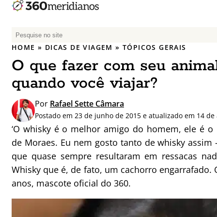
P
e
HOME
»
DICAS DE VIAGEM
»
TÓPICOS GERAIS
s
O que fazer com seu anima
q
u
quando você viajar?
i
s
Por
Rafael Sette Câmara
a
Postado em 23 de junho de 2015 e atualizado em 14 de
r
‘O whisky é o melhor amigo do homem, ele é o ca
p
de Moraes. Eu nem gosto tanto de whisky assim –
o
que quase sempre resultaram em ressacas nad
r
Whisky que é, de fato, um cachorro engarrafado. 
:
anos, mascote oficial do 360.