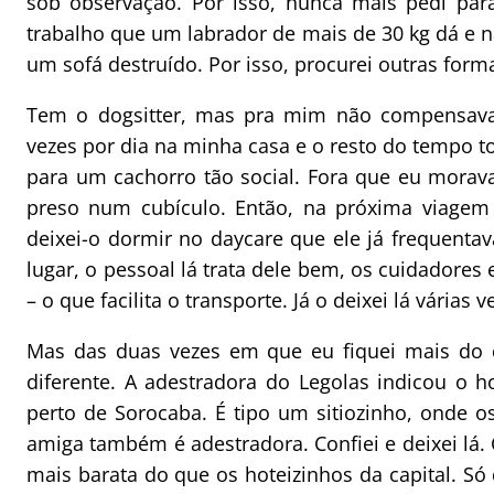
sob observação. Por isso, nunca mais pedi pa
trabalho que um labrador de mais de 30 kg dá e n
um sofá destruído. Por isso, procurei outras form
Tem o dogsitter, mas pra mim não compensava.
vezes por dia na minha casa e o resto do tempo to
para um cachorro tão social. Fora que eu morav
preso num cubículo. Então, na próxima viage
deixei-o dormir no daycare que ele já frequen
lugar, o pessoal lá trata dele bem, os cuidadores
– o que facilita o transporte. Já o deixei lá várias v
Mas das duas vezes em que eu fiquei mais do que
diferente. A adestradora do Legolas indicou o h
perto de Sorocaba. É tipo um sitiozinho, onde os 
amiga também é adestradora. Confiei e deixei lá. 
mais barata do que os hoteizinhos da capital. Só 