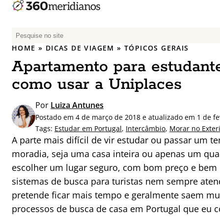
P
e
HOME
»
DICAS DE VIAGEM
»
TÓPICOS GERAIS
s
Apartamento para estudante
q
u
como usar a Uniplaces
i
s
Por
Luiza Antunes
a
Postado em 4 de março de 2018 e atualizado em 1 de fe
r
Tags:
Estudar em Portugal
,
Intercâmbio
,
Morar no Exter
p
A parte mais difícil de vir estudar ou passar um 
o
moradia, seja uma casa inteira ou apenas um qua
r
escolher um lugar seguro, com bom preço e bem lo
:
sistemas de busca para turistas nem sempre ate
pretende ficar mais tempo e geralmente saem mui
processos de busca de casa em Portugal que eu c