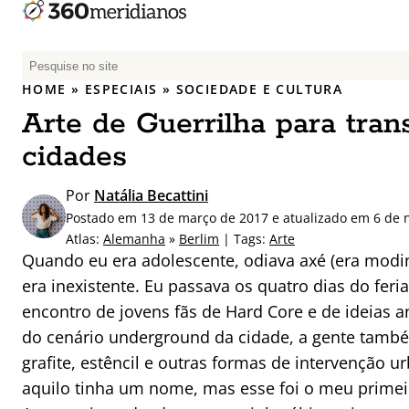
P
e
HOME
»
ESPECIAIS
»
SOCIEDADE E CULTURA
s
Arte de Guerrilha para tran
q
u
cidades
i
s
Por
Natália Becattini
a
Postado em 13 de março de 2017 e atualizado em 6 de
r
Atlas:
Alemanha
»
Berlim
| Tags:
Arte
p
Quando eu era adolescente, odiava axé (era modi
o
era inexistente. Eu passava os quatro dias do fer
r
encontro de jovens fãs de Hard Core e de ideias
:
do cenário underground da cidade, a gente também
grafite, estêncil e outras formas de intervenção 
aquilo tinha um nome, mas esse foi o meu primeir