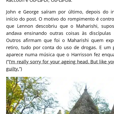
Raccoon e Ob-La-Di, Ob-La-Da.
John e George saíram por último, depois do in
início do post. O motivo do rompimento é contr
que Lennon descobriu que o Maharishi, supost
andava ensinando outras coisas às discípulas
Outros afirmam que foi o Maharishi quem exp
retiro, tudo por conta do uso de drogas. E um
aparece numa música que o Harrisson fez enqua
(“
I’m really sorry for your ageing head. But like y
guilty.
“)