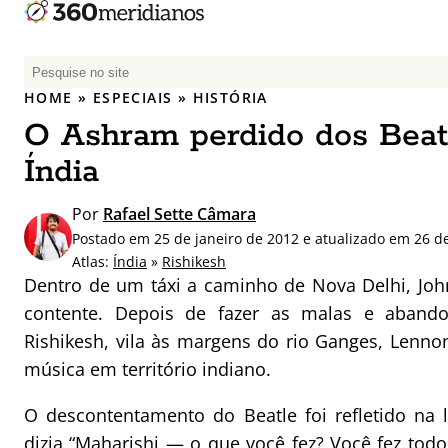
P
e
HOME
»
ESPECIAIS
»
HISTÓRIA
s
O Ashram perdido dos Beatl
q
u
Índia
i
s
Por
Rafael Sette Câmara
a
Postado em 25 de janeiro de 2012 e atualizado em 26 d
r
Atlas:
Índia
»
Rishikesh
p
Dentro de um táxi a caminho de Nova Delhi, Jo
o
contente. Depois de fazer as malas e abando
r
Rishikesh, vila às margens do rio Ganges, Lenn
:
música em território indiano.
O descontentamento do Beatle foi refletido na 
dizia “Maharishi — o que você fez? Você fez todo