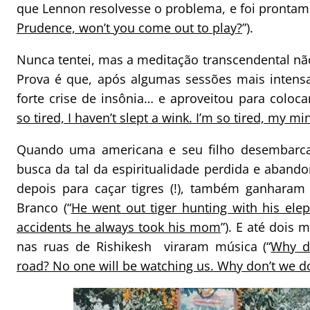
que Lennon resolvesse o problema, e foi prontame
Prudence, won’t you come out to play?
”).
Nunca tentei, mas a meditação transcendental não
Prova é que, após algumas sessões mais intens
forte crise de insônia… e aproveitou para colocar
so tired, I haven’t slept a wink. I’m so tired, my mi
Quando uma americana e seu filho desembar
busca da tal da espiritualidade perdida e aband
depois para caçar tigres (!), também ganhara
Branco (“
He went out tiger hunting with his elep
accidents he always took his mom
”). E até dois
nas ruas de Rishikesh viraram música (“
Why do
road? No one will be watching us. Why don’t we do 