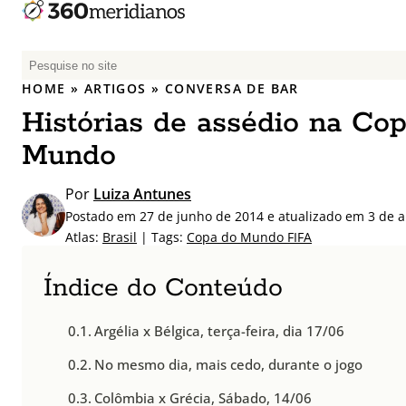
P
e
HOME
»
ARTIGOS
»
CONVERSA DE BAR
s
Histórias de assédio na Co
q
u
Mundo
i
s
Por
Luiza Antunes
a
Postado em 27 de junho de 2014 e atualizado em 3 de a
r
Atlas:
Brasil
| Tags:
Copa do Mundo FIFA
p
o
Índice do Conteúdo
r
:
Argélia x Bélgica, terça-feira, dia 17/06
No mesmo dia, mais cedo, durante o jogo
Colômbia x Grécia, Sábado, 14/06