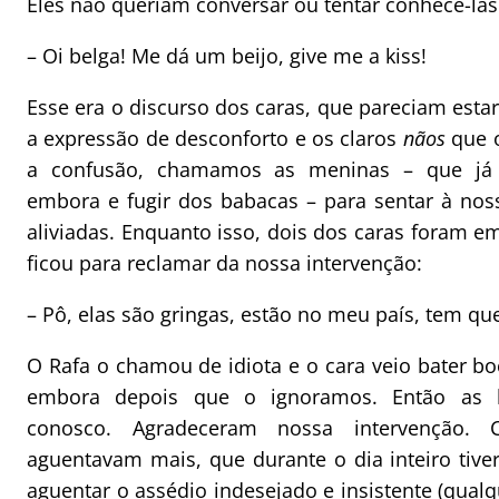
Eles não queriam conversar ou tentar conhecê-las
– Oi belga! Me dá um beijo, give me a kiss!
Esse era o discurso dos caras, que pareciam esta
a expressão de desconforto e os claros
nãos
que 
a confusão, chamamos as meninas – que já 
embora e fugir dos babacas – para sentar à nos
aliviadas. Enquanto isso, dois dos caras foram 
ficou para reclamar da nossa intervenção:
– Pô, elas são gringas, estão no meu país, tem qu
O Rafa o chamou de idiota e o cara veio bater b
embora depois que o ignoramos. Então as 
conosco. Agradeceram nossa intervenção.
aguentavam mais, que durante o dia inteiro tiver
aguentar o assédio indesejado e insistente (
qualq