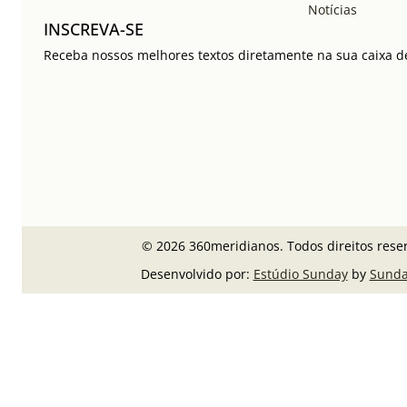
Notícias
INSCREVA-SE
Receba nossos melhores textos diretamente na sua caixa de
© 2026 360meridianos. Todos direitos rese
Desenvolvido por:
Estúdio Sunday
by
Sunda