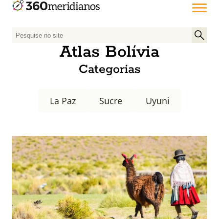
P
e
Atlas Bolívia
s
Categorias
q
u
i
La Paz
Sucre
Uyuni
s
a
r
p
o
r
: