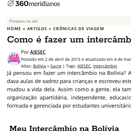
P
e
HOME
»
ARTIGOS
»
CRÔNICAS DE VIAGEM
s
Como é fazer um intercâmbi
q
u
Por
AIESEC
i
Postado em 2 de abril de 2013 e atualizado em 4 de ma
s
Atlas:
Bolívia
»
Sucre
| Tags:
AIESEC
,
Intercâmbio
a
Já pensou em fazer um intercâmbio na Bolívia? A 
r
dava aulas de xadrez para crianças e escreveu est
p
mudou a vida dela. Assim como a gente, ela ta
o
r
organização apartidária, independente, educaci
:
formada e gerenciada por estudantes universitários
Meu Intercâmbio na Bolívia