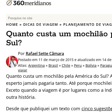
P
e
HOME
»
DICAS DE VIAGEM
»
PLANEJAMENTO DE VIA
s
Quanto custa um mochilão 
q
u
Sul?
i
s
Por
Rafael Sette Câmara
a
Postado em 11 de março de 2015 e atualizado em 14 de
r
Atlas:
Argentina
»
Brasil
»
Chile
»
Peru
»
Bolívia
»
Paragu
p
viajar
Quanto custa um mochilão pela América do Sul? 
o
r
esperto jamais pagaria tanto. Até porque mochilei
:
Exceto quando a viagem é por lugares como a Ind
outra história.
Desde que publiquei um texto com
cinco sugestõ