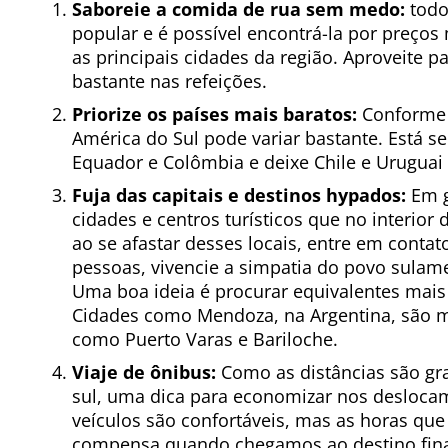
Saboreie a comida de rua sem medo:
todo
popular e é possível encontrá-la por preços
as principais cidades da região. Aproveite
bastante nas refeições.
Priorize os países mais baratos:
Conforme 
América do Sul pode variar bastante. Está s
Equador e Colômbia e deixe Chile e Urugua
Fuja das capitais e destinos hypados:
Em g
cidades e centros turísticos que no interio
ao se afastar desses locais, entre em contat
pessoas, vivencie a simpatia do povo sul
Uma boa ideia é procurar equivalentes mais
Cidades como Mendoza, na Argentina, são m
como Puerto Varas e Bariloche.
Viaje de ônibus:
Como as distâncias são gr
sul, uma dica para economizar nos deslocam
veículos são confortáveis, mas as horas qu
compensa quando chegamos ao destino fin