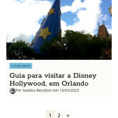
O QUE FAZER
Guia para visitar a Disney
Hollywood, em Orlando
Por Natália Becattini em 13/03/2023
P
1
2
»
a