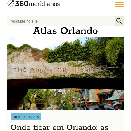
P
e
Atlas Orlando
s
q
u
i
s
a
r
p
o
r
:
DICAS DE HOTÉIS
Onde ficar em Orlando: as