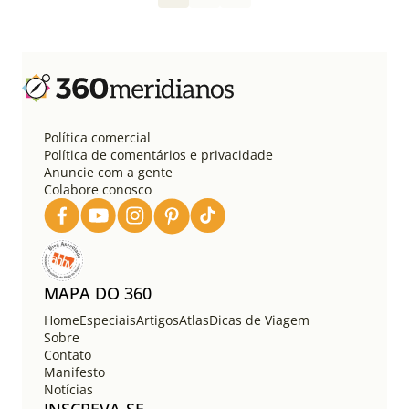
g
i
n
a
ç
ã
o
Política comercial
d
Política de comentários e privacidade
e
Anuncie com a gente
Colabore conosco
p
o
s
t
s
MAPA DO 360
Home
Especiais
Artigos
Atlas
Dicas de Viagem
Sobre
Contato
Manifesto
Notícias
INSCREVA-SE