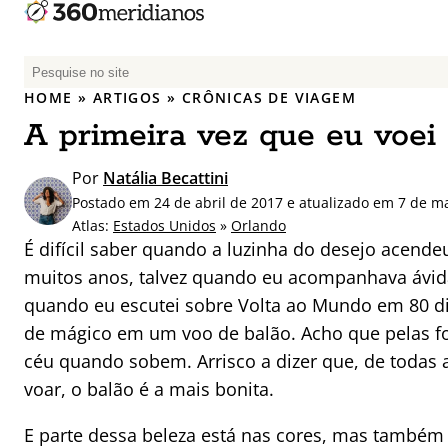
P
e
HOME
»
ARTIGOS
»
CRÔNICAS DE VIAGEM
s
A primeira vez que eu voei
q
u
Por
Natália Becattini
i
Postado em 24 de abril de 2017 e atualizado em 7 de m
s
Atlas:
Estados Unidos
»
Orlando
a
É difícil saber quando a luzinha do desejo acendeu
r
muitos anos, talvez quando eu acompanhava ávida
p
quando eu escutei sobre Volta ao Mundo em 80 di
o
r
de mágico em um voo de balão. Acho que pelas f
:
céu quando sobem. Arrisco a dizer que, de toda
voar, o balão é a mais bonita.
E parte dessa beleza está nas cores, mas também 