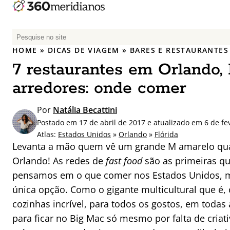
P
e
HOME
»
DICAS DE VIAGEM
»
BARES E RESTAURANTES
s
7 restaurantes em Orlando,
q
u
arredores: onde comer
i
s
Por
Natália Becattini
a
Postado em 17 de abril de 2017 e atualizado em 6 de fe
r
Atlas:
Estados Unidos
»
Orlando
»
Flórida
p
Levanta a mão quem vê um grande M amarelo qua
o
Orlando! As redes de
fast food
são as primeiras q
r
pensamos em o que comer nos Estados Unidos, m
:
única opção. Como o gigante multicultural que é
cozinhas incrível, para todos os gostos, em todas 
para ficar no Big Mac só mesmo por falta de criat