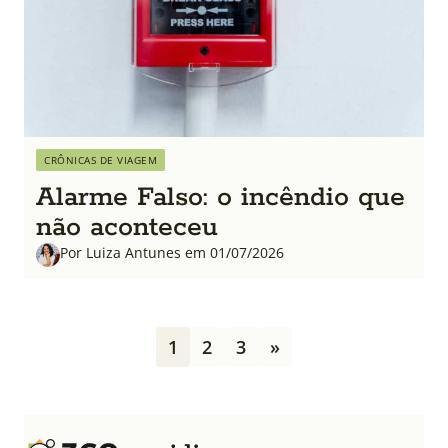
CRÔNICAS DE VIAGEM
Alarme Falso: o incêndio que
não aconteceu
Por Luiza Antunes em 01/07/2026
P
1
2
3
»
a
g
i
n
a