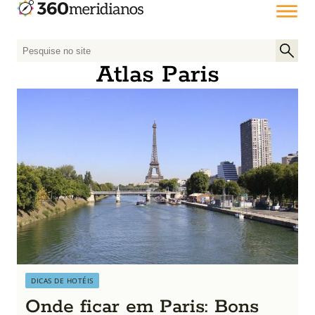
P
e
Atlas Paris
s
q
u
i
s
a
r
p
o
r
:
DICAS DE HOTÉIS
Onde ficar em Paris: Bons