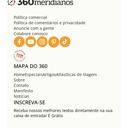
ç
ã
o
Política comercial
d
Política de comentários e privacidade
e
Anuncie com a gente
Colabore conosco
p
o
s
t
s
MAPA DO 360
Home
Especiais
Artigos
Atlas
Dicas de Viagem
Sobre
Contato
Manifesto
Notícias
INSCREVA-SE
Receba nossos melhores textos diretamente na sua
caixa de entrada! É Grátis