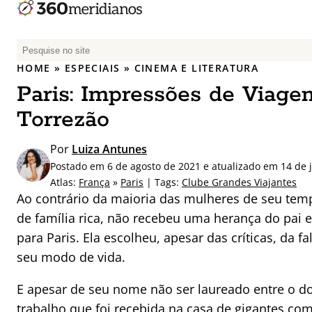
P
e
HOME
»
ESPECIAIS
»
CINEMA E LITERATURA
s
Paris: Impressões de Viage
q
u
Torrezão
i
s
Por
Luiza Antunes
a
Postado em 6 de agosto de 2021 e atualizado em 14 de 
r
Atlas:
França
»
Paris
| Tags:
Clube Grandes Viajantes
p
Ao contrário da maioria das mulheres de seu tem
o
de família rica, não recebeu uma herança do pa
r
para Paris. Ela escolheu, apesar das críticas, da 
:
seu modo de vida.
E apesar de seu nome não ser laureado entre o do
trabalho que foi recebida na casa de gigantes co