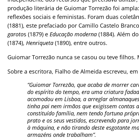
produção literária de Guiomar Torrezão foi ampla:
reflexões sociais e feministas. Foram duas coletâ
(1881), este prefaciado por Camillo Castelo Branco
garoto
s (1879) e
Educação moderna
(1884). Além d
(1874),
Henriqueta
(1890), entre outros.
Guiomar Torrezão nunca se casou ou teve filhos.
Sobre a escritora, Fialho de Almeida escreveu, e
“Guiomar Torrezão, que acaba de morrer card
do espírito do tempo, era uma criatura fada
acomodou em Lisboa, a arreglar almanaques, 
tinha pai nem irmãos que exigissem contas a
constituído família, nem tendo fortuna próp
prato e os seus vestidos, escrevendo para jor
à máquina, e não tirando deste esgotante mar
armazéns onde trabalham”.