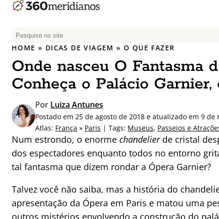
P
e
HOME
»
DICAS DE VIAGEM
»
O QUE FAZER
s
Onde nasceu O Fantasma d
q
u
Conheça o Palácio Garnier,
i
s
Por
Luiza Antunes
a
Postado em 25 de agosto de 2018 e atualizado em 9 de
r
Atlas:
França
»
Paris
| Tags:
Museus
,
Passeios e Atraçõe
p
Num estrondo, o enorme
chandelier
de cristal de
o
dos espectadores enquanto todos no entorno grita
r
tal fantasma que dizem rondar a Ópera Garnier?
:
Talvez você não saiba, mas a história do chandeli
apresentação da Ópera em Paris e matou uma pesso
outros mistérios envolvendo a construção do palá