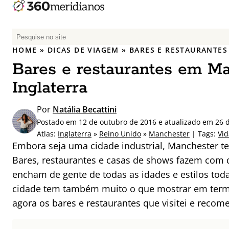
P
e
HOME
»
DICAS DE VIAGEM
»
BARES E RESTAURANTES
s
Bares e restaurantes em Ma
q
u
Inglaterra
i
s
Por
Natália Becattini
a
Postado em 12 de outubro de 2016 e atualizado em 26 
r
Atlas:
Inglaterra
»
Reino Unido
»
Manchester
| Tags:
Vi
p
Embora seja uma cidade industrial, Manchester te
o
Bares, restaurantes e casas de shows fazem com 
r
encham de gente de todas as idades e estilos toda
:
cidade tem também muito o que mostrar em termo
agora os bares e restaurantes que visitei e reco