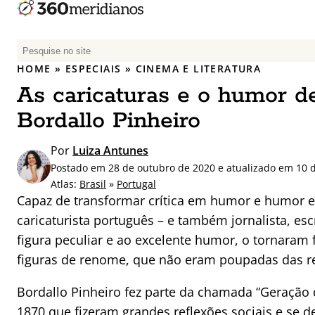
P
e
HOME
»
ESPECIAIS
»
CINEMA E LITERATURA
s
As caricaturas e o humor d
q
u
Bordallo Pinheiro
i
s
Por
Luiza Antunes
a
Postado em 28 de outubro de 2020 e atualizado em 10 d
r
Atlas:
Brasil
»
Portugal
p
Capaz de transformar crítica em humor e humor e
o
caricaturista português – e também jornalista, escr
r
figura peculiar e ao excelente humor, o tornaram
:
figuras de renome, que não eram poupadas das r
Bordallo Pinheiro fez parte da chamada “Geração 
1870 que fizeram grandes reflexões sociais e se d