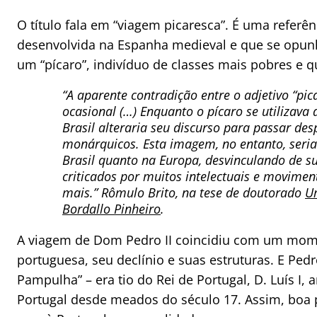
O título fala em “viagem picaresca”. É uma referênc
desenvolvida na Espanha medieval e que se opunh
um “pícaro”, indivíduo de classes mais pobres e 
“A aparente contradição entre o adjetivo “pic
ocasional (…) Enquanto o pícaro se utilizava
Brasil alteraria seu discurso para passar d
monárquicos. Esta imagem, no entanto, seria
Brasil quanto na Europa, desvinculando de s
criticados por muitos intelectuais e movimen
mais.” Rômulo Brito, na tese de doutorado
Um
Bordallo Pinheiro
.
A viagem de Dom Pedro II coincidiu com um momen
portuguesa, seu declínio e suas estruturas. E Ped
Pampulha” – era tio do Rei de Portugal, D. Luís 
Portugal desde meados do século 17. Assim, boa pa