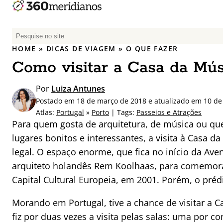
P
e
HOME
»
DICAS DE VIAGEM
»
O QUE FAZER
s
Como visitar a Casa da Mús
q
u
Por
Luiza Antunes
i
Postado em 18 de março de 2018 e atualizado em 10 de
s
Atlas:
Portugal
»
Porto
| Tags:
Passeios e Atrações
a
Para quem gosta de arquitetura, de música ou q
r
lugares bonitos e interessantes, a visita à Casa d
p
legal. O espaço enorme, que fica no início da Ave
o
r
arquiteto holandês Rem Koolhaas, para comemora
:
Capital Cultural Europeia, em 2001. Porém, o préd
Morando em Portugal, tive a chance de visitar a 
fiz por duas vezes a visita pelas salas: uma por c