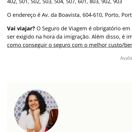
402, 501, 502, 503, 504, 507, 601, 803, 902, 903
O endereço é Av. da Boavista, 604-610, Porto, Por
Vai viajar?
O Seguro de Viagem é obrigatório em
ser exigido na hora da imigração. Além disso, é 
como conseguir o seguro com o melhor custo/ben
Avali