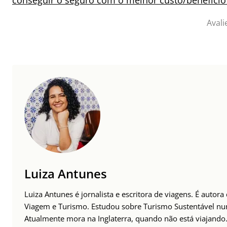
conseguir o seguro com o melhor custo/benefício
Avali
Luiza Antunes
Luiza Antunes é jornalista e escritora de viagens. É autor
Viagem e Turismo. Estudou sobre Turismo Sustentável n
Atualmente mora na Inglaterra, quando não está viajando. 