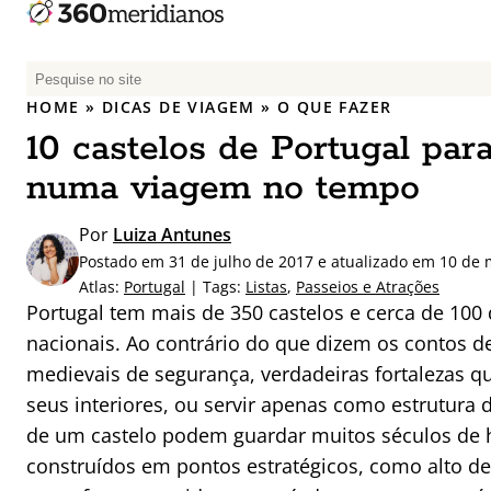
P
e
HOME
»
DICAS DE VIAGEM
»
O QUE FAZER
s
10 castelos de Portugal para
q
u
numa viagem no tempo
i
s
Por
Luiza Antunes
a
Postado em 31 de julho de 2017 e atualizado em 10 de
r
Atlas:
Portugal
| Tags:
Listas
,
Passeios e Atrações
p
Portugal tem mais de 350 castelos e cerca de 10
o
nacionais. Ao contrário do que dizem os contos de
r
medievais de segurança, verdadeiras fortalezas q
:
seus interiores, ou servir apenas como estrutura
de um castelo podem guardar muitos séculos de his
construídos em pontos estratégicos, como alto de 