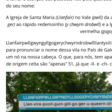
do seu nome:
A Igreja de Santa Maria
(Llanfair)
no Vale
(pwll)
da 
ger)
ao rápido redemoinho
(y chwyrn drobwll)
e a I
vermelha
(gogo
Llanfairpwllgwyngyllgogerychwyrndrobwllllantysil
para pronunciar o nome dessa vila no País de Ga
um nó na nossa cabeça. O que, para nós, tem apa
de origem celta são “apenas” 51, já que -ll- e -ch