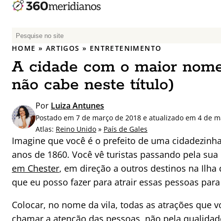
P
e
HOME
»
ARTIGOS
»
ENTRETENIMENTO
s
A cidade com o maior nom
q
u
não cabe neste título)
i
s
Por
Luiza Antunes
a
Postado em 7 de março de 2018 e atualizado em 4 de m
r
Atlas:
Reino Unido
»
País de Gales
p
Imagine que você é o prefeito de uma cidadezinha
o
anos de 1860. Você vê turistas passando pela sua
r
em Chester
, em direção a outros destinos na Ilha
:
que eu posso fazer para atrair essas pessoas para
Colocar, no nome da vila, todas as atrações que vo
chamar a atenção das pessoas, não pela qualida