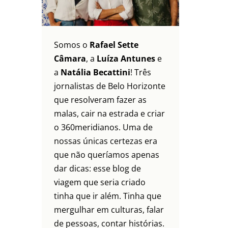
Somos o
Rafael Sette
Câmara
, a
Luíza Antunes
e
a
Natália Becattini
! Três
jornalistas de Belo Horizonte
que resolveram fazer as
malas, cair na estrada e criar
o 360meridianos. Uma de
nossas únicas certezas era
que não queríamos apenas
dar dicas: esse blog de
viagem que seria criado
tinha que ir além. Tinha que
mergulhar em culturas, falar
de pessoas, contar histórias.