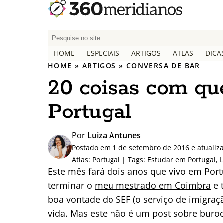
P
e
HOME
ESPECIAIS
ARTIGOS
ATLAS
DICA
s
HOME
»
ARTIGOS
»
CONVERSA DE BAR
q
20 coisas com qu
u
i
Portugal
s
a
r
Por
Luiza Antunes
p
Postado em 1 de setembro de 2016 e atualiz
o
Atlas:
Portugal
| Tags:
Estudar em Portugal
,
L
r
Este mês fará dois anos que vivo em Po
:
terminar o
meu mestrado em Coimbra
e 
boa vontade do SEF (o serviço de imigraç
vida. Mas este não é um post sobre buro