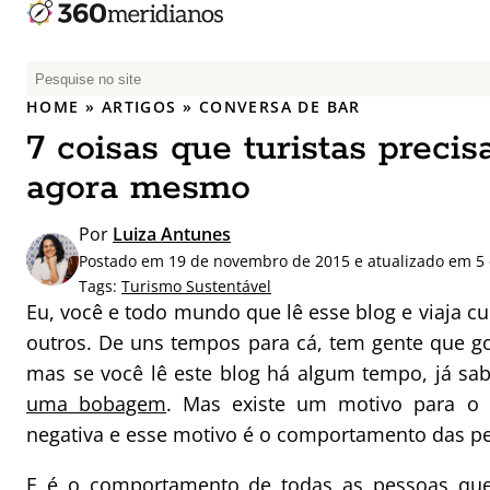
P
e
HOME
»
ARTIGOS
»
CONVERSA DE BAR
s
7 coisas que turistas preci
q
u
agora mesmo
i
s
Por
Luiza Antunes
a
Postado em 19 de novembro de 2015 e atualizado em 5
r
Tags:
Turismo Sustentável
p
Eu, você e todo mundo que lê esse blog e viaja cu
o
outros. De uns tempos para cá, tem gente que gost
r
mas se você lê este blog há algum tempo, já s
:
uma bobagem
. Mas existe um motivo para o 
negativa e esse motivo é o comportamento das p
E é o comportamento de todas as pessoas qu