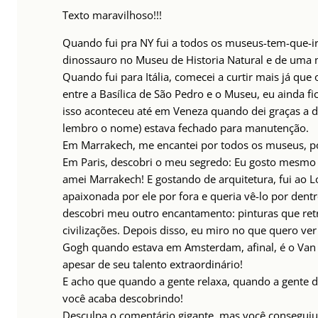
Texto maravilhoso!!!
Quando fui pra NY fui a todos os museus-tem-que-ir
dinossauro no Museu de Historia Natural e de uma m
Quando fui para Itália, comecei a curtir mais já que
entre a Basílica de São Pedro e o Museu, eu ainda fi
isso aconteceu até em Veneza quando dei graças a 
lembro o nome) estava fechado para manutenção.
Em Marrakech, me encantei por todos os museus, po
Em Paris, descobri o meu segredo: Eu gosto mesmo é
amei Marrakech! E gostando de arquitetura, fui ao L
apaixonada por ele por fora e queria vê-lo por dentr
descobri meu outro encantamento: pinturas que re
civilizações. Depois disso, eu miro no que quero ve
Gogh quando estava em Amsterdam, afinal, é o Van
apesar de seu talento extraordinário!
E acho que quando a gente relaxa, quando a gente de
você acaba descobrindo!
Desculpa o comentário gigante, mas você conseguiu