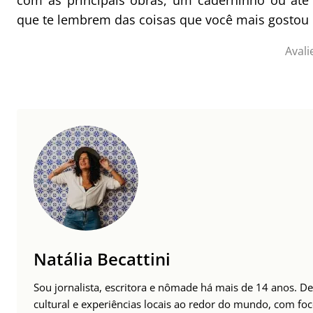
com as principais obras, um caderninho ou até 
que te lembrem das coisas que você mais gostou n
Avali
Natália Becattini
Sou jornalista, escritora e nômade há mais de 14 anos. 
cultural e experiências locais ao redor do mundo, com foc