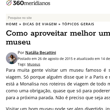
P
e
HOME
»
DICAS DE VIAGEM
»
TÓPICOS GERAIS
s
Como aproveitar melhor um
q
u
museu
i
s
Por
Natália Becattini
a
Postado em 26 de agosto de 2015 e atualizado em 14 de
r
Tags:
Museus
p
Para muita gente visitar um museu famoso é s
o
viagem. Só porque alguém disse que ir a Paris e n
r
está a Monalisa nos roteiros de viagem de tod
:
como uma obrigação, quase que só para poderem d
para a próxima parada. Não é preciso que seja as
Visitar um bom museu pode ser algo divertido, ins