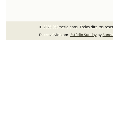
© 2026 360meridianos. Todos direitos rese
Desenvolvido por:
Estúdio Sunday
by
Sunda