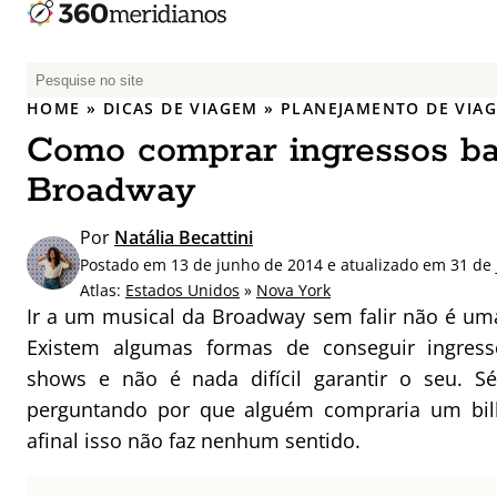
P
e
HOME
»
DICAS DE VIAGEM
»
PLANEJAMENTO DE VIA
s
Como comprar ingressos ba
q
u
Broadway
i
s
Por
Natália Becattini
a
Postado em 13 de junho de 2014 e atualizado em 31 de 
r
Atlas:
Estados Unidos
»
Nova York
p
Ir a um musical da Broadway sem falir não é um
o
Existem algumas formas de conseguir ingress
r
shows e não é nada difícil garantir o seu. Sé
:
perguntando por que alguém compraria um bilhe
afinal isso não faz nenhum sentido.