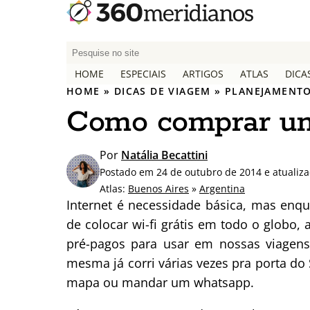
P
e
HOME
ESPECIAIS
ARTIGOS
ATLAS
DICA
s
HOME
»
DICAS DE VIAGEM
»
PLANEJAMENTO
q
Como comprar um
u
i
s
Por
Natália Becattini
a
Postado em 24 de outubro de 2014 e atualiz
r
Atlas:
Buenos Aires
»
Argentina
p
Internet é necessidade básica, mas enq
o
de colocar wi-fi grátis em todo o globo,
r
pré-pagos para usar em nossas viagens
:
mesma já corri várias vezes pra porta d
mapa ou mandar um whatsapp.