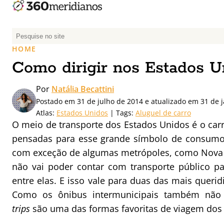
P
e
HOME
s
Como dirigir nos Estados U
q
u
Por
Natália Becattini
i
Postado em 31 de julho de 2014 e atualizado em 31 de 
s
Atlas:
Estados Unidos
| Tags:
Aluguel de carro
a
O meio de transporte dos Estados Unidos é o carro
r
pensadas para esse grande símbolo de consumo a
p
com exceção de algumas metrópoles, como Nova Y
o
r
não vai poder contar com transporte público p
:
entre elas. E isso vale para duas das mais querid
Como os ônibus intermunicipais também não 
trips
são uma das formas favoritas de viagem dos 