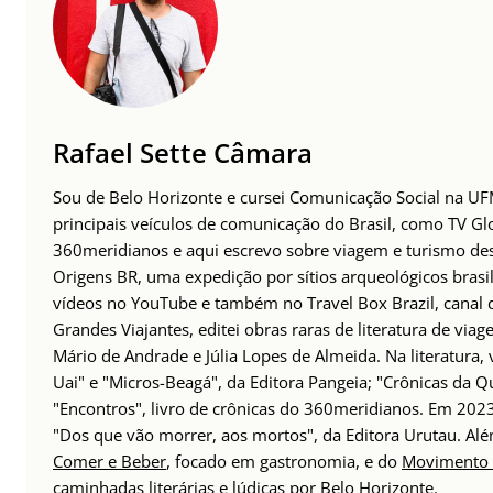
Rafael Sette Câmara
Sou de Belo Horizonte e cursei Comunicação Social na UFM
principais veículos de comunicação do Brasil, como TV Glo
360meridianos e aqui escrevo sobre viagem e turismo des
Origens BR, uma expedição por sítios arqueológicos brasil
vídeos no YouTube e também no Travel Box Brazil, canal d
Grandes Viajantes, editei obras raras de literatura de via
Mário de Andrade e Júlia Lopes de Almeida. Na literatura,
Uai" e "Micros-Beagá", da Editora Pangeia; "Crônicas da Q
"Encontros", livro de crônicas do 360meridianos. Em 202
"Dos que vão morrer, aos mortos", da Editora Urutau. 
Comer e Beber
, focado em gastronomia, e do
Movimento 
caminhadas literárias e lúdicas por Belo Horizonte.