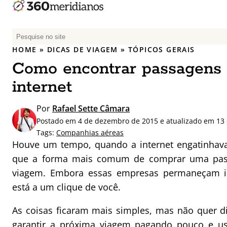
P
e
HOME
»
DICAS DE VIAGEM
»
TÓPICOS GERAIS
s
Como encontrar passagens 
q
u
internet
i
s
Por
Rafael Sette Câmara
a
Postado em 4 de dezembro de 2015 e atualizado em 13 
r
Tags:
Companhias aéreas
p
Houve um tempo, quando a internet engatinhav
o
que a forma mais comum de comprar uma pas
r
viagem. Embora essas empresas permaneçam i
:
está a um clique de você.
As coisas ficaram mais simples, mas não quer 
garantir a próxima viagem pagando pouco e us