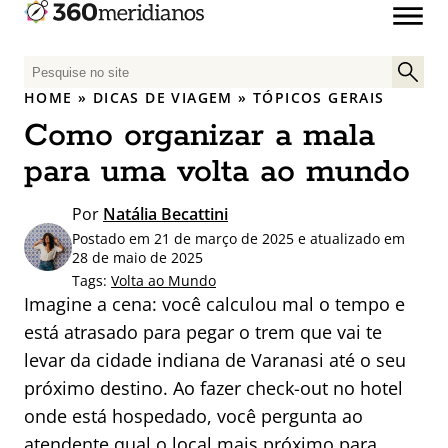
P
e
HOME
»
DICAS DE VIAGEM
»
TÓPICOS GERAIS
s
Como organizar a mala
q
u
para uma volta ao mundo
i
s
Por
Natália Becattini
a
Postado em 21 de março de 2025 e atualizado em
r
28 de maio de 2025
p
Tags:
Volta ao Mundo
Imagine a cena: você calculou mal o tempo e
o
r
está atrasado para pegar o trem que vai te
:
levar da cidade indiana de Varanasi até o seu
próximo destino. Ao fazer check-out no hotel
onde está hospedado, você pergunta ao
atendente qual o local mais próximo para