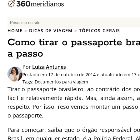
P
e
HOME
»
DICAS DE VIAGEM
»
TÓPICOS GERAIS
s
Como tirar o passaporte bras
q
u
a passo
i
s
Por
Luiza Antunes
a
Postado em 17 de outubro de 2014 e atualizado em 13 d
r
Tags:
Documentos para viagem
p
Tirar o passaporte brasileiro, ao contrário dos pr
o
fácil e relativamente rápida. Mas, ainda assim,
r
respeito. Por isso, resolvemos montar um passo 
:
o passaporte.
Para começar, saiba que o órgão responsável p
Brasil, em qualquer estado, é a Polícia Federal.