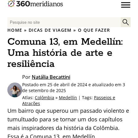
P
e
HOME
»
DICAS DE VIAGEM
»
O QUE FAZER
s
Comuna 13, em Medellín:
q
u
Uma história de arte e
i
resiliência
s
a
Por
Natália Becattini
r
Postado em 25 de abril de 2024 e atualizado em 3
p
de setembro de 2025
o
Atlas:
Colômbia
»
Medellín
| Tags:
Passeios e
r
Atrações
:
Um bairro que superou um passado violento e
tumultuado para se tornar um dos capítulos
mais inspiradores da história da Colômbia.
Essa é a Comuna 13, em Medellín.