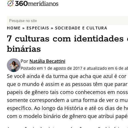
P
e
HOME
»
ESPECIAIS
»
SOCIEDADE E CULTURA
s
7 culturas com identidades
q
u
binárias
i
s
Por
Natália Becattini
a
Postado em 1 de agosto de 2017 e atualizado em 6 de ab
r
Se você ainda é da turma que acha que azul é cor
p
que o mundo é assim e as pessoas têm que parar 
o
papeis de gênero tais como conhecemos em noss
r
somente correspondem a uma forma de ver o mu
:
específico. Ao longo da História e até os dias d
com o modelo binário de gênero que atribui papé